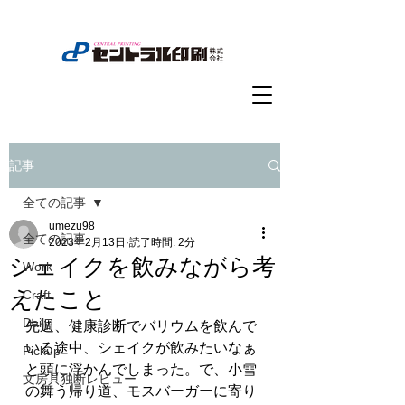
記事
全ての記事
umezu98
全ての記事
2023年2月13日
読了時間: 2分
シェイクを飲みながら考
Work
えたこと
Craft
Daily
先週、健康診断でバリウムを飲んで
いる途中、シェイクが飲みたいなぁ
Pickup
と頭に浮かんでしまった。で、小雪
文房具独断レビュー
の舞う帰り道、モスバーガーに寄り