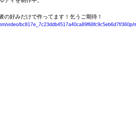
ルティを制作中。 
者の好みだけで作ってます！乞うご期待！
ic.com/video/bc817e_7c23ddb4517a40ca89f68fc9c5eb6d7f/360p/m