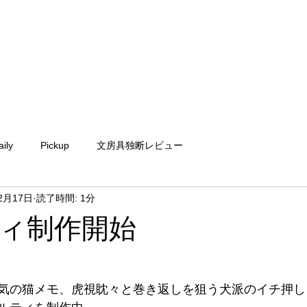
aily
Pickup
文房具独断レビュー
2月17日
読了時間: 1分
ィ制作開始
気の猫メモ、虎視眈々と巻き返しを狙う犬派のイチ押し