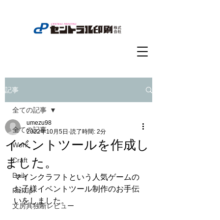
記事
全ての記事
umezu98
全ての記事
2022年10月5日
読了時間: 2分
イベントツールを作成し
Work
ました。
Craft
Daily
マインクラフトという人気ゲームの
お子様イベントツール制作のお手伝
Pickup
いをしました。
文房具独断レビュー