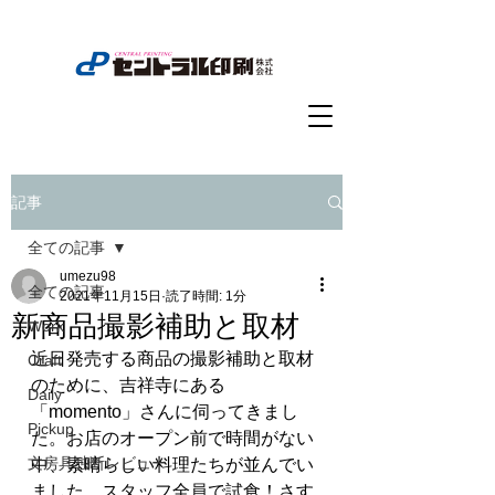
記事
全ての記事
umezu98
全ての記事
2021年11月15日
読了時間: 1分
新商品撮影補助と取材
Work
近日発売する商品の撮影補助と取材
Craft
のために、吉祥寺にある
Daily
「momento」さんに伺ってきまし
Pickup
た。お店のオープン前で時間がない
文房具独断レビュー
中、素晴らしい料理たちが並んでい
ました。スタッフ全員で試食！さす