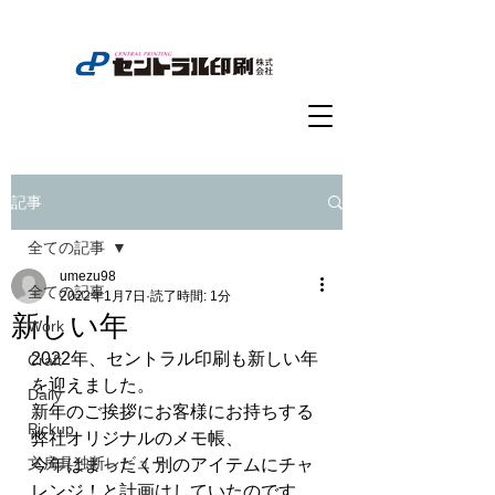
記事
全ての記事
umezu98
全ての記事
2022年1月7日
読了時間: 1分
新しい年
Work
2022年、セントラル印刷も新しい年
Craft
を迎えました。
Daily
新年のご挨拶にお客様にお持ちする
Pickup
弊社オリジナルのメモ帳、
文房具独断レビュー
今年はまったく別のアイテムにチャ
レンジ！と計画はしていたのです