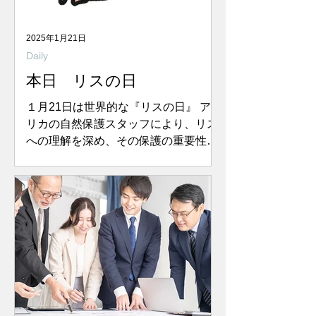
2025年1月21日
Daily
本日 リスの日
１月21日は世界的な『リスの日』 アメ
リカの自然保護スタッフにより、リス
への理解を深め、その保護の重要性を
訴えるために制定された日だそうで
す。 え？誰でも思いついたら決めてい
いの？…いいのか、言ったもん勝ち。
というわけでまずはリスへの理解を深
めてみますか。...