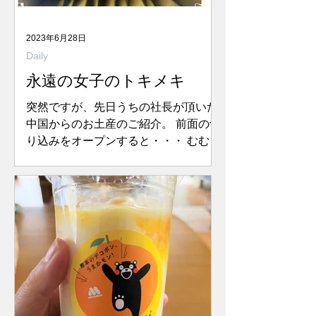
2023年6月28日
Daily
永遠の女子のトキメキ
突然ですが、先日うちの社長が頂いた
中国からのお土産のご紹介。 前面の切
り込みをオープンすると・・・ むむ
っ！クローゼット⁉ うきゃー！ハンガ
ーにかかったお洋服ではないですか！
しかも10着全部違うデザイン。 昭和の
紙の着せ替え人形から始まり、あこが
れのバービーちゃん、マンシ...