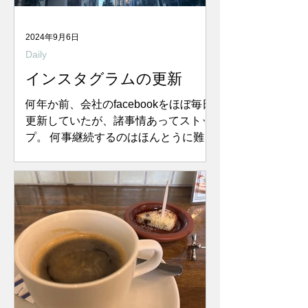
2024年9月6日
Daily
インスタグラムの更新
何年か前、会社のfacebookをほぼ毎日
更新していたが、諸事情あってストッ
プ。 何事継続するのはほんとうに難し
い。 自分のインスタに関しても、盛り
上がって投稿したものの、後になって
から「誰に何を見てもらいたくてこん
なの発信してんだろ」と凹むことしば
しば。...