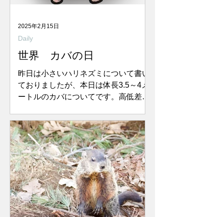
2025年2月15日
Daily
世界 カバの日
昨日は小さいハリネズミについて書い
ておりましたが、本日は体長3.5～4メ
ートルのカバについてです。高低差が
激しいぞ！ 2022年12月のデータで、
日本の動物園で飼育されているカバの
頭数は50頭ほどでした。今はもう少し
増えてるといいのですが、カバにとっ
て旭山動物園のように環境...