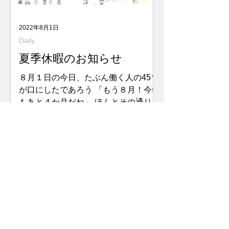
2022年8月1日
Daily
夏季休暇のお知らせ
８月１日の今日、たぶん働く人の45％
が口にしたであろう 「もう８月！今年
もあと４か月だね」 ほんとその通りな
んですが、何しろこの暑さで目先のこ
としか考えられない…。 2050年には
気温50度になるっていう説もさもあり
なんという気持ちになります。...