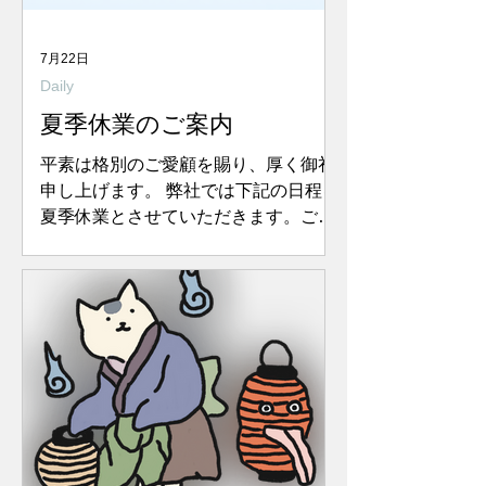
7月22日
Daily
夏季休業のご案内
平素は格別のご愛顧を賜り、厚く御礼
申し上げます。 弊社では下記の日程を
夏季休業とさせていただきます。ご多
忙中の折、ご迷惑をお掛けいたします
が、何卒ご了承くださいますようお願
い申し上げます。 夏季休業日程 2026
年8月13日（木）〜8月16日（日） 休
業期間中のお問い合わせは、メールに
て受け付けております。返信は翌営業
日以降となりますのでご了承くださ
い。