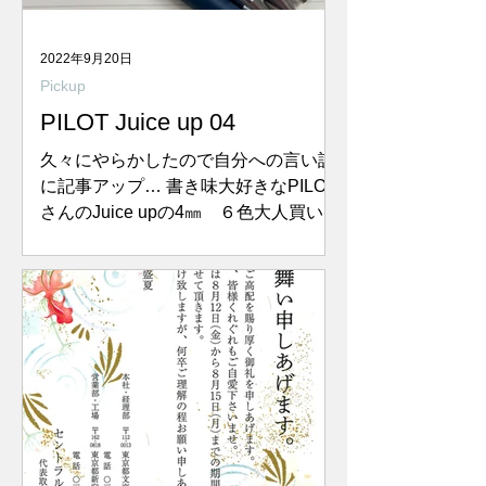
2022年9月20日
Pickup
PILOT Juice up 04
久々にやらかしたので自分への言い訳
に記事アップ… 書き味大好きなPILOT
さんのJuice upの4㎜ ６色大人買い！
Juiceシリーズの何がいいって、まず書
き出しのスムーズさ。なんのストレス
もなくペンを置いたところからスルッ
とインクが出るのはこのペンならで
は。...