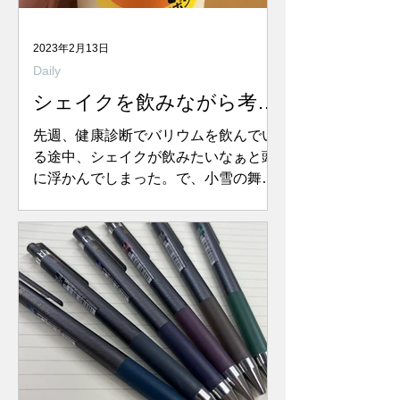
2023年2月13日
Daily
シェイクを飲みながら考え
たこと
先週、健康診断でバリウムを飲んでい
る途中、シェイクが飲みたいなぁと頭
に浮かんでしまった。で、小雪の舞う
帰り道、モスバーガーに寄り道。 なぜ
シェイク＝モスバーガーかというと、
デコポンシェイクが飲みたかったから
に他ならないんだけど…うきうきと袋
から出して改めて、容器に貼ってあ
る...