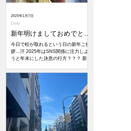
2025年1月7日
Daily
新年明けましておめでとう
ございます。
今日で松が取れるという日の新年ご挨
拶…汗 2025年はSNS関係に注力しよ
うと年末にした決意の行方？？？ 新年
早々探し物ばかりです。 さて、気を取
り直して。 昨年12月27日、大掃除を
終えてさっぱりしたオフィスで納会を
行ないました。...