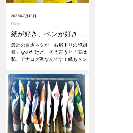
2023年7月18日
Daily
紙が好き、ペンが好き…じ
ゃなくてさ。
最近の自虐ネタが「右肩下りの印刷
業」なのだけど、そう言うと「実は
私、アナログ派なんです！紙もペンも
大好き！」と返ってくることがまぁま
ぁある。 おそらくエールをくださって
いるのだと思うけれど、ごめんなさ
い、印刷って紙とペンとは世界が違う
のですよ・・・ということをやっとこ
こ最近...