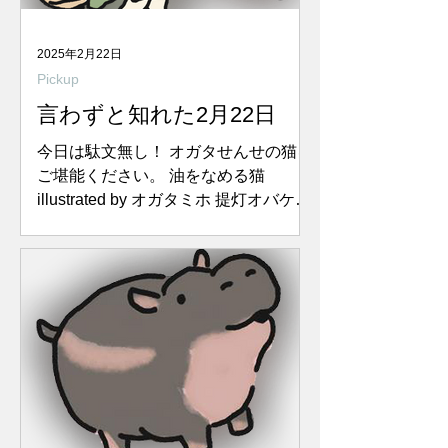
2025年2月22日
Pickup
言わずと知れた2月22日
今日は駄文無し！ オガタせんせの猫を
ご堪能ください。 油をなめる猫
illustrated by オガタミホ 提灯オバケと
猫 illustrated by オガタミホ 猫と提
灯 illustrated by オガタミホ てぬぐい
猫 illustrated by オガタミホ...