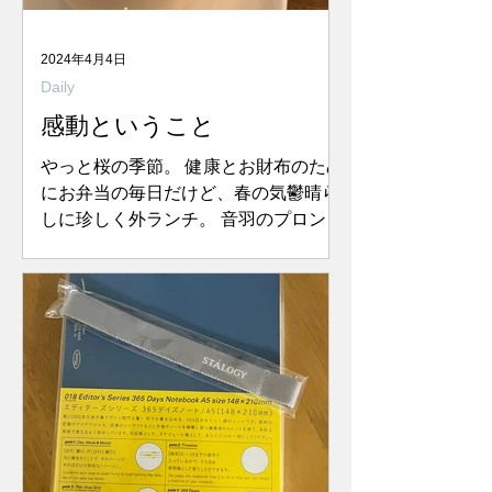
2024年4月4日
Daily
感動ということ
やっと桜の季節。 健康とお財布のため
にお弁当の毎日だけど、春の気鬱晴ら
しに珍しく外ランチ。 音羽のプロンテ
ィア・ヴィア・アリーバは、パスタや
ピザのランチセットが美味しいお店、
そしてなにより接客がピカイチ！ ホー
ルの女性もキッチンのシェフも、あり
がとうございました！の笑顔が素...