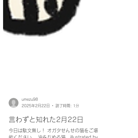
umezu98
2025年2月22日
読了時間: 1分