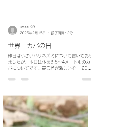
umezu98
2025年2月15日
読了時間: 2分
世界 カバの日
昨日は小さいハリネズミについて書いており
ましたが、本日は体長3.5～4メートルのカ
バについてです。高低差が激しいぞ！ 2022
年12月のデータで、日本の動物園で飼育さ
れているカバの頭数は50頭ほどでした。今
はもう少し増えてるといいのですが、カバに
とって旭山動物園のように環境...