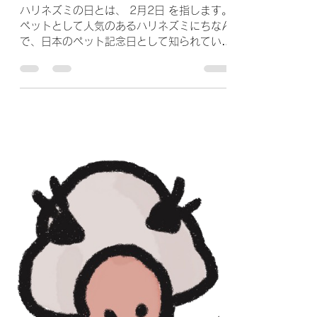
umezu98
2025年2月14日
読了時間: 2分
ハリネズミの日
ハリネズミの日とは、 2月2日 を指します。
ペットとして人気のあるハリネズミにちなん
で、日本のペット記念日として知られていま
す。 アメリカやカナダでは、国民的な行事
として「Groundhog Day（グラウンドホッ
グ・デー）」と呼ばれています。 ...