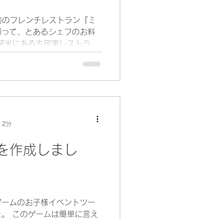
内のフレンチレストラン『ミ
切って、とあるシェフのお料
留米にある古民家レストラン
あり、2020年に行われた
...
 2分
を作成しまし
ゲームのお子様イベントツー
。 このゲームは簡単に言え