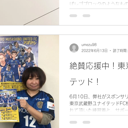
ばレゴブロックのようなも
を作ることができるそうで
って遊ぶそうですが、その
どもたちに何か手に残る...
umezu98
2022年6月13日
読了時間:
絶賛応援中！東
テッド！
6月10日、弊社がスポンサリ
東京武蔵野ユナイテッドFC
れて頂いた練習着と、サポ
ました！ 6月25日（土）、
（土）の西ケ丘でのホーム3連