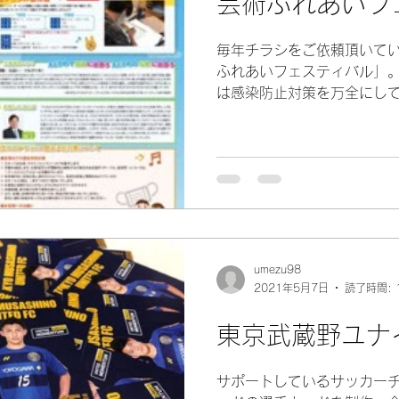
芸術ふれあいフ
毎年チラシをご依頼頂いて
ふれあいフェスティバル」
は感染防止対策を万全にし
の制作は2月からスタート
プやイベントの材料をもと
もやりとりをしつつ紙面...
umezu98
2021年5月7日
読了時間: 
東京武蔵野ユナ
サポートしているサッカー