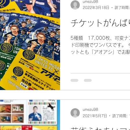
umezu98
2022年3月18日
読了時間:
チケットがんば
5種類 17,000枚、可変
ド印刷機でワンパスです。 
ットとも「アオアシ」でお
ろしのビジュアル＋選手のコ
です。 最近はデジタルチケ
ザインのチケ...
umezu98
2021年5月7日
読了時間: 