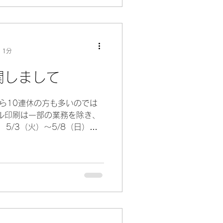
 1分
関しまして
ら10連休の方も多いのでは
ル印刷は一部の業務を除き、
、 5/3（火）～5/8（日）を
皆様どうぞよいお休みを！