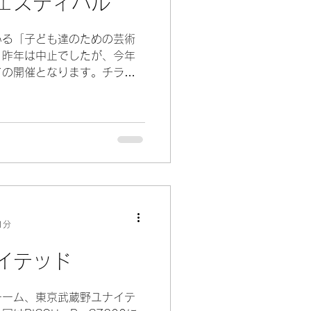
ェスティバル
いる「子ども達のための芸術
。昨年は中止でしたが、今年
ての開催となります。チラシ
、少しずつ集まるワークショッ
に、主催のご担当の方と何度
1分
イテッド
チーム、東京武蔵野ユナイテ