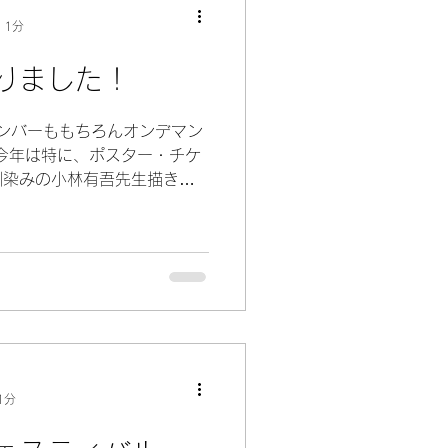
 1分
りました！
ナンバーももちろんオンデマン
今年は特に、ポスター・チケ
馴染みの小林有吾先生描きお
ラージュと、テンションUP
ットが主流ですが、こんなデ
1分