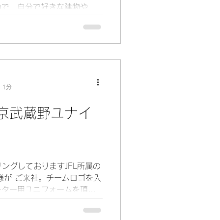
ので、自分で好きな建物や街
す。通常インターネットを使
ゲームイベントで受賞した子
 1分
京武蔵野ユナイ
ングしておりますJFL所属の
様が ご来社。チームロゴを入
ーター用ユニフォームを頂き
7月10日（日）、7月16日
戦のうち、...