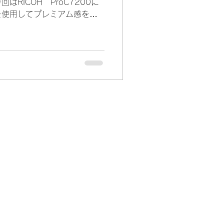
RICOH ProC7200に
を使用してプレミアム感を出
ナー、本金の箔押し前にイメ
を発揮！オンデマンド機の特