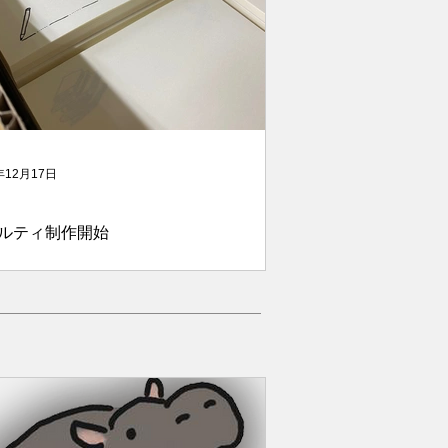
年12月17日
ルティ制作開始
わらず根強い人気の猫メモ、虎視眈々
き返しを狙う犬派のイチ押し、犬メモ
き、久々の新作ノベルティを制作中。
はただもう担当者の好みだけで作って
！乞うご期待！