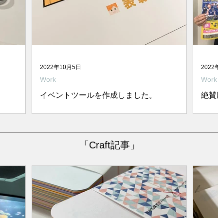
2022年10月5日
2022
Work
Work
イベントツールを作成しました。
絶賛
レンチレス
マインクラフトという人気ゲームのお子様
6月
貸し切っ
イベントツール制作のお手伝いをしまし
すJ
催されま
た。 このゲームは簡単に言えばレゴブロッ
が 
「Craft記事」
ラン『は
クのようなもので、自分で好きな建物や街
着と
20年に行
を作ることができるそうです。通常インタ
した
...
ーネットを使って遊ぶそうですが、そのゲ
月1
ームイベントで受賞した子どもたちに何か
ち、.
手に残る...