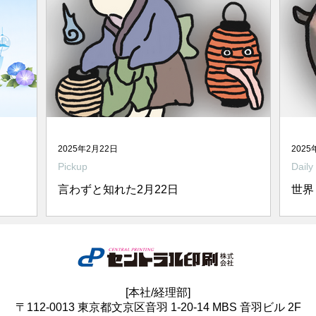
2025年2月22日
2025
Pickup
Daily
言わずと知れた2月22日
世界
御礼申し
今日は駄文無し！ オガタせんせの猫をご堪
昨日
夏季休業
能ください。 油をなめる猫 illustrated by
りま
の折、ご
オガタミホ 提灯オバケと猫 illustrated by
カバ
ご了承く
オガタミホ 猫と提灯 illustrated by オガタ
20
。 夏季
ミホ てぬぐい猫 illustrated by オガタミ
育さ
[本社/経理部]
8月16日
ホ...
た。
〒112-0013 東京都文京区音羽 1-20-14 MBS 音羽ビル 2F
は、メー
が、