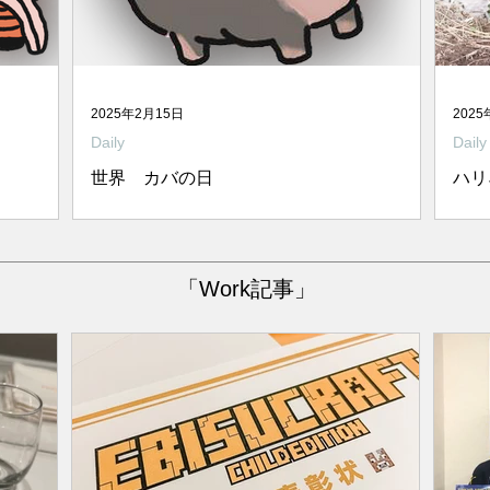
2025年2月15日
2025
Daily
Daily
世界 カバの日
ハリ
猫をご堪
昨日は小さいハリネズミについて書いてお
ハリ
ted by
りましたが、本日は体長3.5～4メートルの
ペッ
ted by
カバについてです。高低差が激しいぞ！
んで
「Work記事」
by オガタ
2022年12月のデータで、日本の動物園で飼
いま
 オガタミ
育されているカバの頭数は50頭ほどでし
行事
た。今はもう少し増えてるといいのです
ホッ
が、カバにとって旭山動物園のように環境...