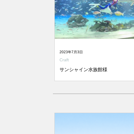
2023年7月3日
Craft
サンシャイン水族館様
10年ぶりくらいにサンシャイン水
邪魔。 今年6月30日受付分で終了
う年パスを頂いたので大急ぎで登
てきた わけです。頂いておいてこ
言っちゃいけませんが、 年パスに
する写真撮影のタイミングがおか
い？...