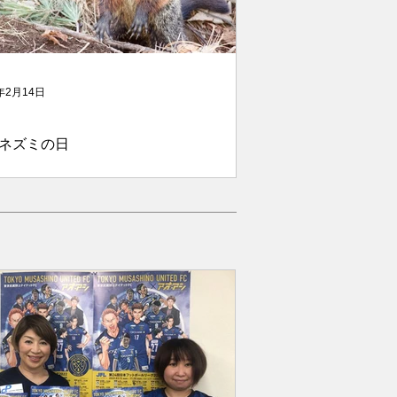
年2月14日
ネズミの日
ネズミの日とは、 2月2日 を指します。
トとして人気のあるハリネズミにちな
、日本のペット記念日として知られて
す。 アメリカやカナダでは、国民的な
として「Groundhog Day（グラウンド
グ・デー）」と呼ばれています。 ...