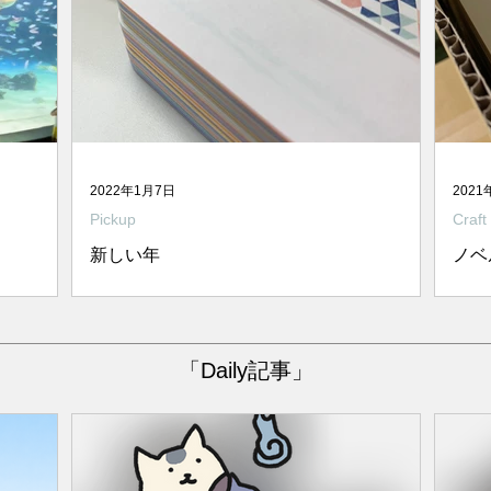
2022年1月7日
2021
Pickup
Craft
新しい年
ノベ
族館へお
2022年、セントラル印刷も新しい年を迎え
相変
してしま
ました。 新年のご挨拶にお客様にお持ちす
と巻
録に行っ
る弊社オリジナルのメモ帳、 今年はまった
に続
「Daily記事」
んなこと
く別のアイテムにチャレンジ！と計画はし
今回
プリント
ていたのですが、 営業さんからのヒアリン
ます
しくな
グではメモ帳が良いというお客様が多
い・・と...