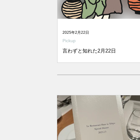
2025年2月22日
Pickup
言わずと知れた2月22日
今日は駄文無し！ オガタせんせの
能ください。 油をなめる猫 illustra
オガタミホ 提灯オバケと猫 illustra
オガタミホ 猫と提灯 illustrated 
ミホ てぬぐい猫 illustrated by
ホ...