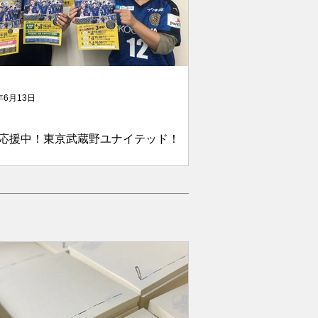
年6月13日
応援中！東京武蔵野ユナイテッド！
10日、弊社がスポンサリングしておりま
FL所属の東京武蔵野ユナイテッドFC様
ご来社。チームロゴを入れて頂いた練習
、サポーター用ユニフォームを頂きま
！ 6月25日（土）、7月10日（日）、7
6日（土）の西ケ丘でのホーム3連戦のう
..