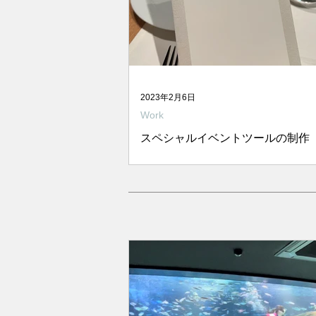
2023年2月6日
Work
スペシャルイベントツールの制作
2月３日、節分の夜、 丸の内のフ
トラン『ミクニ・マルノウチ』を
て、とあるシェフのお料理会が開
した。 久留米にある古民家レスト
ぜ』のオーナーシェフであり、20
われたTHE VEGETARIAN CHANCE