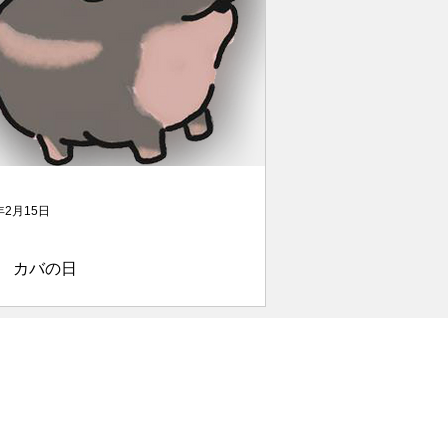
年2月15日
 カバの日
は小さいハリネズミについて書いてお
したが、本日は体長3.5～4メートルの
についてです。高低差が激しいぞ！
22年12月のデータで、日本の動物園で飼
れているカバの頭数は50頭ほどでし
今はもう少し増えてるといいのです
カバにとって旭山動物園のように環境...