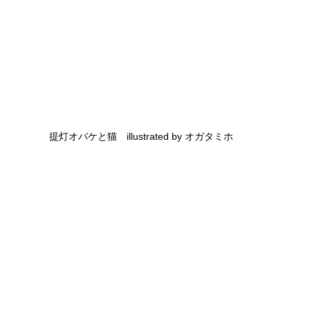
提灯オバケと猫　illustrated by オガタミホ